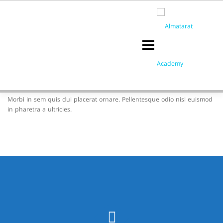
Skip
to
content
Menu
عن الأكاديمية
البرامج التدريبية
Morbi in sem quis dui placerat ornare. Pellentesque odio nisi euismod
in pharetra a ultricies.
الرئيسية